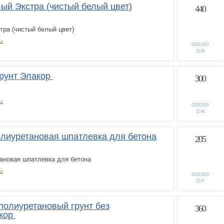
ый Экстра (чистый белый цвет)
440
ра (чистый белый цвет)
К»
02.03.2019
12:49
грунт Элакор
300
К»
02.03.2019
12:48
олиуретановая шпатлевка для бетона
205
тановая шпатлевка для бетона
К»
02.03.2019
12:47
 полиуретановый грунт без
360
акор