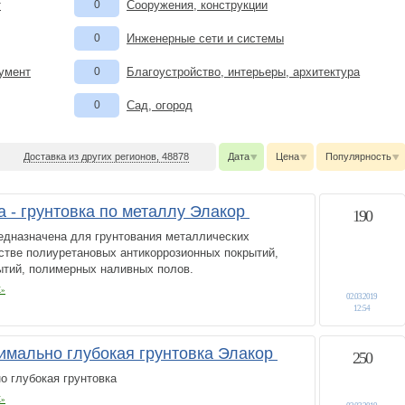
т
0
Сооружения, конструкции
0
Инженерные сети и системы
румент
0
Благоустройство, интерьеры, архитектура
0
Сад, огород
Доставка из других регионов, 48878
Дата
Цена
Популярность
а - грунтовка по металлу Элакор
190
едназначена для грунтования металлических
стве полиуретановых антикоррозионных покрытий,
ытий, полимерных наливных полов.
К»
02.03.2019
12:54
симально глубокая грунтовка Элакор
250
о глубокая грунтовка
К»