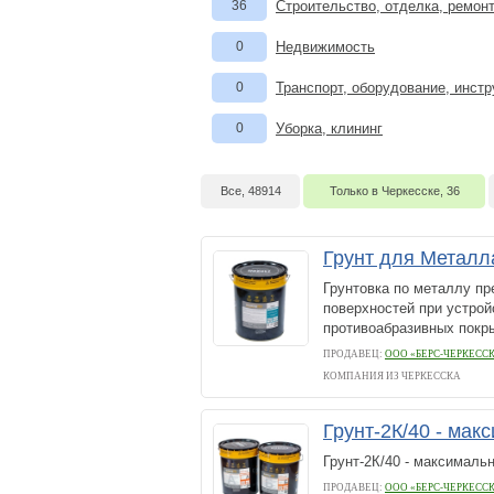
36
Строительство, отделка, ремон
0
Недвижимость
0
Транспорт, оборудование, инст
0
Уборка, клининг
Все, 48914
Только в Черкесске, 36
Грунт для Металл
Грунтовка по металлу пр
поверхностей при устрой
противоабразивных покр
ПРОДАВЕЦ:
ООО «БЕРС-ЧЕРКЕСС
КОМПАНИЯ ИЗ ЧЕРКЕССКА
Грунт-2К/40 - мак
Грунт-2К/40 - максимальн
ПРОДАВЕЦ:
ООО «БЕРС-ЧЕРКЕСС