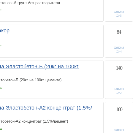
ретановый грунт без растворителя
К»
02.03.2019
12:45
акор
84
К»
02.03.2019
12:44
а Эластобетон-Б (20кг на 100кг
140
тобетон-Б (20кг на 100кг цемента)
К»
02.03.2019
12:42
а Эластобетон-А2 концентрат (1,5%/
160
тобетон-А2 концентрат (1,5%/цемент)
К»
02.03.2019