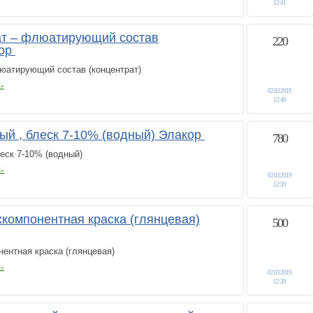
12:41
т – флюатирующий состав
220
кор
атирующий состав (концентрат)
К»
02.03.2019
12:40
ый , блеск 7-10% (водный) Элакор
780
еск 7-10% (водный)
К»
02.03.2019
12:39
хкомпонентная краска (глянцевая)
500
ентная краска (глянцевая)
К»
02.03.2019
12:39