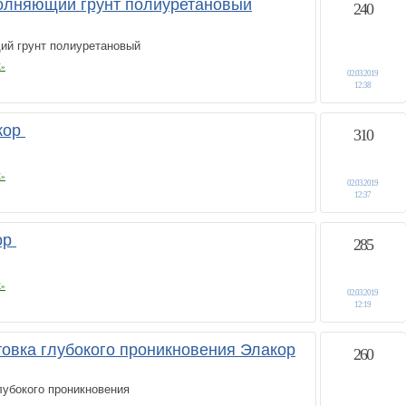
полняющий грунт полиуретановый
240
ий грунт полиуретановый
К»
02.03.2019
12:38
кор
310
К»
02.03.2019
12:37
ор
285
К»
02.03.2019
12:19
нтовка глубокого проникновения Элакор
260
глубокого проникновения