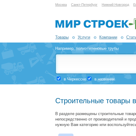
Москва
Санкт-Петербург
Нижний Новгород
Е
Товары
Услуги
Компании
Стат
Например,
полиэтиленовые трубы
в Черкесске
в названии
Строительные товары в
В разделе размещены строительные товар
непосредственно от производителей и про
нужную Вам категорию или воспользуйтесь