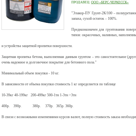
ПРОДАВЕЦ:
ООО «БЕРС-ЧЕРКЕССК»
"Элакор-ПУ Грунт-2К/100 – полиуретанов
запаха, сухой остаток – 100%.
Предназназначен для грунтования повер
типов: окрасочных, наливных, наполненн
и устройства защитной пропитки поверхности.
Защитная пропитка бетона, выполненная данным грунтом – это самостоятельное (други
очень надежное и долговечное покрытие для бетонного пола."
Минимальный объем покупки - 10 кг.
В зависимости от объема покупки стоимость 1 кг определяется по таблице
10-39кг 40-199кг 200-499кг 500-1тн 1-3тн >3тн
400р. 390р. 380р. 370р. 365р. 360р.
В связи с возможными изменениями курсов валют, полную стоимость заказа необходим