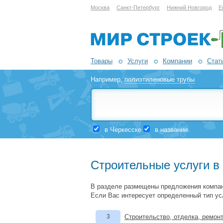
Москва
Санкт-Петербург
Нижний Новгород
Е
Товары
Услуги
Компании
Стат
Например,
полиэтиленовые трубы
в Черкесске
в названии
Строительные услуги в
В разделе размещены предложения компан
Если Вас интересует определенный тип ус
3
Строительство, отделка, ремон