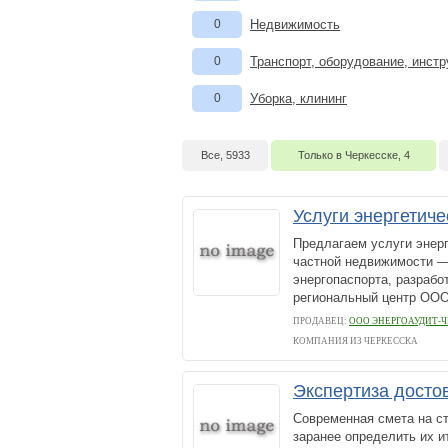
0
Недвижимость
0
Транспорт, оборудование, инст
0
Уборка, клининг
Все, 5933
Только в Черкесске, 4
Услуги энергетич
Предлагаем услуги энерг
частной недвижимости —
энергопаспорта, разраб
региональный центр ООО 
ПРОДАВЕЦ:
ООО ЭНЕРГОАУДИТ-Ч
КОМПАНИЯ ИЗ ЧЕРКЕССКА
Экспертиза досто
Современная смета на с
заранее определить их и