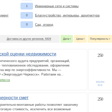
1
Инженерные сети и системы
румент
0
Благоустройство, интерьеры, архитектура
0
Сад, огород
Доставка из других регионов, 5929
Дата
Цена
Популярность
еской оценки недвижимости
250
етического аудита предприятий, организаций,
 тепловизионное обследование, оформление
отка мер по энергоэффективности. Мы —
«Энергоаудит-Черкесск». Работаем на...
ЕРКЕССК
20.04.2016
09:18
верности смет
250
троительно-монтажные работы позволяет заказчику
тоговую стоимость, исключить все возможные