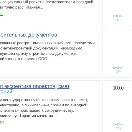
ь рациональный расчет с представителем порядной
о точно рассчитанная...
ИЯ
15.01.2016
14:57
роительных документов
рованных растрат, вызванных ошибками, просчетами
 сметно-проектной документации, необходимо
ную экспертизу строительных документов,
ой экспертов фирмы ООО...
18.09.2014
12:04
 экспертиза проектов, смет,
10000
каний
 негосударственную экспертизу проектов, смет,
чественно, в минимальные сроки и по выгодной
спертиза» приглашает к сотрудничеству.
ие услуг. Гарантия качества...
ИЗА
24.05.2014
12:59