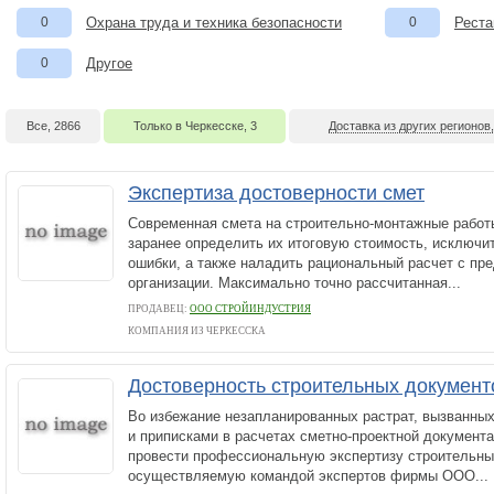
0
Охрана труда и техника безопасности
0
Реста
0
Другое
Все, 2866
Только в Черкесске, 3
Доставка из других регионов,
Экспертиза достоверности смет
Современная смета на строительно-монтажные работы
заранее определить их итоговую стоимость, исключи
ошибки, а также наладить рациональный расчет с пр
организации. Максимально точно рассчитанная...
ПРОДАВЕЦ:
ООО СТРОЙИНДУСТРИЯ
КОМПАНИЯ ИЗ ЧЕРКЕССКА
Достоверность строительных документ
Во избежание незапланированных растрат, вызванны
и приписками в расчетах сметно-проектной документ
провести профессиональную экспертизу строительны
осуществляемую командой экспертов фирмы ООО...