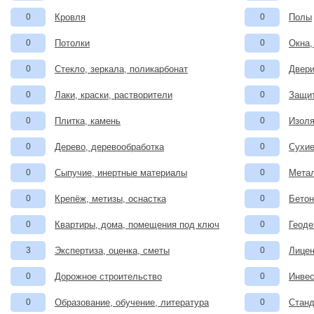
0
Кровля
0
Полы
0
Потолки
0
Окна,
0
Стекло, зеркала, поликарбонат
0
Двери
0
Лаки, краски, растворители
0
Защит
0
Плитка, камень
0
Изоля
0
Дерево, деревообработка
0
Сухие
0
Сыпучие, инертные материалы
0
Метал
0
Крепёж, метизы, оснастка
0
Бетон
0
Квартиры, дома, помещения под ключ
0
Геоде
3
Экспертиза, оценка, сметы
0
Лицен
0
Дорожное строительство
0
Инвес
0
Образование, обучение, литература
0
Станд