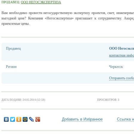
ПРОДАВЕЦ:
ООО НЕГОСЭКСПЕРТИЗА
Вам необходимо провести негосударственную экспертизу проектов, смет, инженерны
выгодной цене? Компания «Негосэкспертиза» приглашает к сотрудничеству. Аккре
приемлемые цены.
Продавец
ООО Негосэксп
контактная инф
Регион
Черкесск
Отправить сооб
ДАТА ПОДАЧИ: 24.05.2014 (12:59)
ПРОСМОТРОВ: 3
Добавить в Избранное
Ссылка н