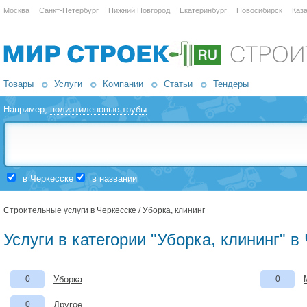
Москва
Санкт-Петербург
Нижний Новгород
Екатеринбург
Новосибирск
Каз
Товары
Услуги
Компании
Статьи
Тендеры
Например,
полиэтиленовые трубы
в Черкесске
в названии
Строительные услуги в Черкесске
/ Уборка, клининг
Услуги в категории "Уборка, клининг" в
0
Уборка
0
0
Другое