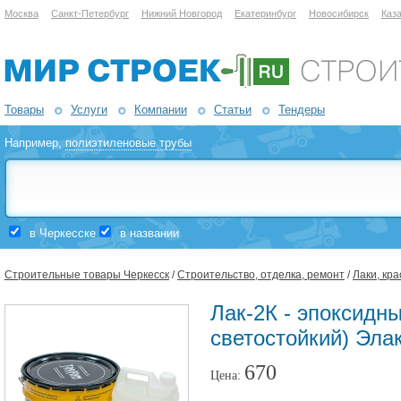
Москва
Санкт-Петербург
Нижний Новгород
Екатеринбург
Новосибирск
Каз
Товары
Услуги
Компании
Статьи
Тендеры
Например,
полиэтиленовые трубы
в Черкесске
в названии
Строительные товары Черкесск
/
Строительство, отделка, ремонт
/
Лаки, кра
Лак-2К - эпоксидн
светостойкий) Эла
670
Цена: