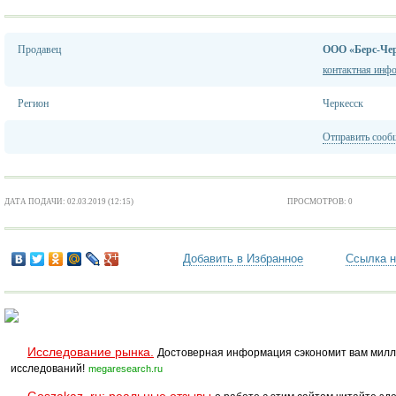
Продавец
ООО «Берс-Чер
контактная инф
Регион
Черкесск
Отправить сооб
ДАТА ПОДАЧИ: 02.03.2019 (12:15)
ПРОСМОТРОВ: 0
Добавить в Избранное
Ссылка н
Исследование рынка.
Достоверная информация сэкономит вам милл
исследований!
megaresearch.ru