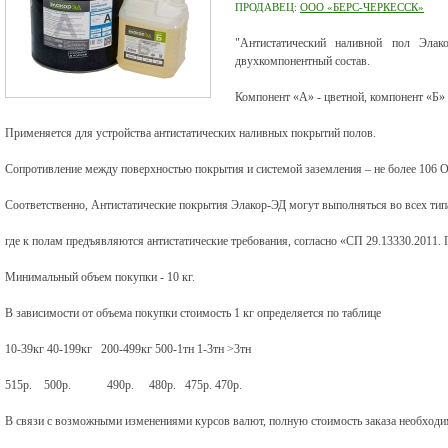
ПРОДАВЕЦ:
ООО «БЕРС-ЧЕРКЕССК»
"Антистатический наливной пол Элак
двухкомпонентный состав.
Компонент «А» - цветной, компонент «Б» 
Применяется для устройства антистатических наливных покрытий полов.
Сопротивление между поверхностью покрытия и системой заземления – не более 106 
Соответственно, Антистатические покрытия Элакор-ЭД могут выполняться во всех ти
где к полам предъявляются антистатические требования, согласно «СП 29.13330.2011. 
Минимальный объем покупки - 10 кг.
В зависимости от объема покупки стоимость 1 кг определяется по таблице
10-39кг 40-199кг 200-499кг 500-1тн 1-3тн >3тн
515р. 500р. 490р. 480р. 475р. 470р.
В связи с возможными изменениями курсов валют, полную стоимость заказа необходим