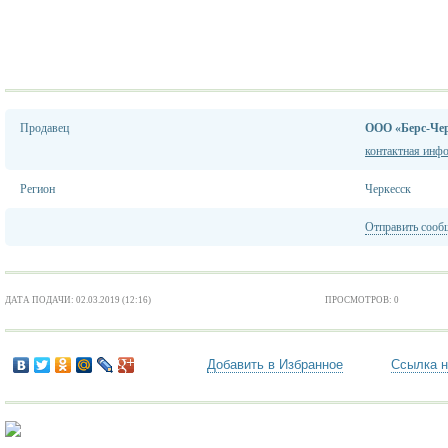
Продавец
ООО «Берс-Чер
контактная инф
Регион
Черкесск
Отправить сооб
ДАТА ПОДАЧИ: 02.03.2019 (12:16)
ПРОСМОТРОВ: 0
Добавить в Избранное
Ссылка н