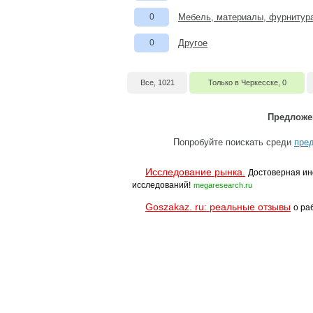
0
Мебель, материалы, фурнитур
0
Другое
Все, 1021
Только в Черкесске, 0
Предложе
Попробуйте поискать среди
пред
Исследование рынка.
Достоверная ин
исследований!
megaresearch.ru
Goszakaz. ru: реальные отзывы
о ра