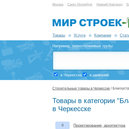
Москва
Санкт-Петербург
Нижний Новгород
Е
Товары
Услуги
Компании
Стат
Например,
полиэтиленовые трубы
в Черкесске
в названии
Строительные товары в Черкесске
/ Благоуст
Товары в категории "Бл
в Черкесске
0
Проектирование, архитектура