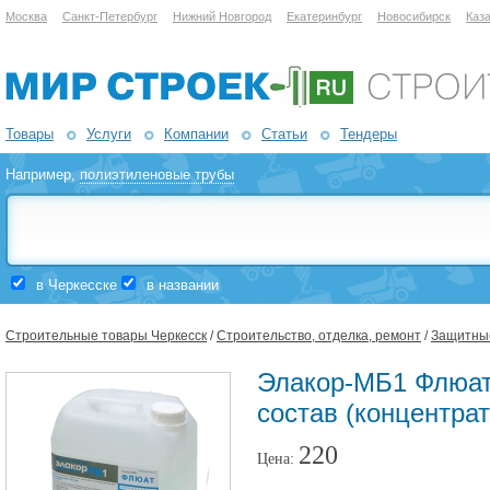
Москва
Санкт-Петербург
Нижний Новгород
Екатеринбург
Новосибирск
Каз
Товары
Услуги
Компании
Статьи
Тендеры
Например,
полиэтиленовые трубы
в Черкесске
в названии
Строительные товары Черкесск
/
Строительство, отделка, ремонт
/
Защитные
Элакор-МБ1 Флюа
состав (концентрат
220
Цена: