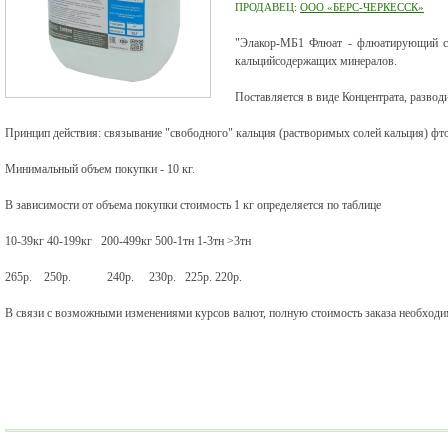
ПРОДАВЕЦ:
ООО «БЕРС-ЧЕРКЕССК»
"Элакор-МБ1 Флюат - флюатирующий со
кальцийсодержащих минералов.
Поставляется в виде Концентрата, разводи
Принцип действия: связывание "свободного" кальция (растворимых солей кальция) фт
Минимальный объем покупки - 10 кг.
В зависимости от объема покупки стоимость 1 кг определяется по таблице
10-39кг 40-199кг 200-499кг 500-1тн 1-3тн >3тн
265р. 250р. 240р. 230р. 225р. 220р.
В связи с возможными изменениями курсов валют, полную стоимость заказа необходим