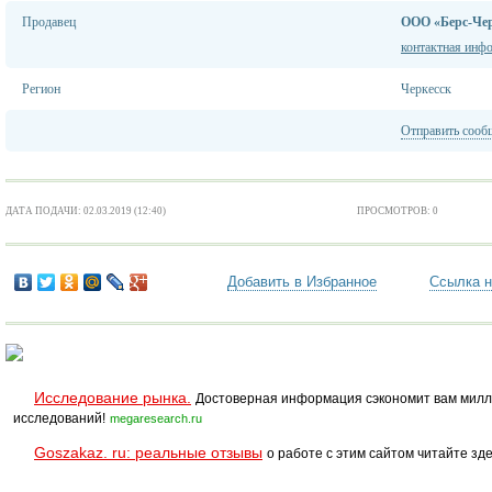
Продавец
ООО «Берс-Чер
контактная инф
Регион
Черкесск
Отправить сооб
ДАТА ПОДАЧИ: 02.03.2019 (12:40)
ПРОСМОТРОВ: 0
Добавить в Избранное
Ссылка н
Исследование рынка.
Достоверная информация сэкономит вам милл
исследований!
megaresearch.ru
Goszakaz. ru: реальные отзывы
о работе с этим сайтом читайте зде