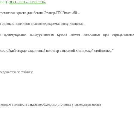
АВЕЦ:
ООО «БЕРС-ЧЕРКЕССК»
ретановая краска для бетона Элакор-ПУ Эмаль-60 –
я однокомпонентная влагоотверждаемая полуглянцевая.
е преимущество: полиуретановая краска может наноситься при отрицательны
состойкий твердо-эластичный полимер с высокой химической стойкостью."
ределяется по таблице
олную стоимость заказа необходимо уточнять у менеджера заказа