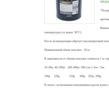
ПРОД
"Полиу
цветна
Важно
температурах (от минус 30°С).
После полимеризации образует высокопрочный изно
Минимальный объем покупки - 10 кг.
В зависимости от объема покупки стоимость 1 кг оп
10-39кг 40-199кг 200-499кг 500-1тн 1-3тн >3тн
330р. 320р. 310р. 300р. 295р. 290р.
В связи с возможными изменениями курсов валют, п