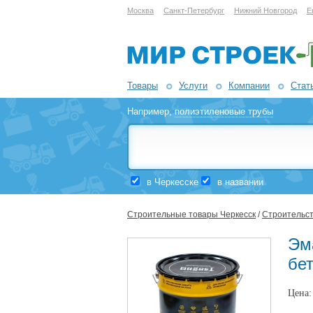
Москва
Санкт-Петербург
Нижний Новгород
Е
Товары
Услуги
Компании
Стат
Например,
полиэтиленовые трубы
в Черкесске
в названии
Строительные товары Черкесск
/
Строительст
Эм
бе
Цена