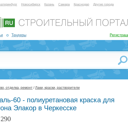
катеринбург
Новосибирск
Казань
Самара
Краснодар
Другие города
ьи
Тендеры
Регистрац
во, отделка, ремонт
/
Лаки, краски, растворители
аль-60 - полиуретановая краска для
тона Элакор в Черкесске
290
: