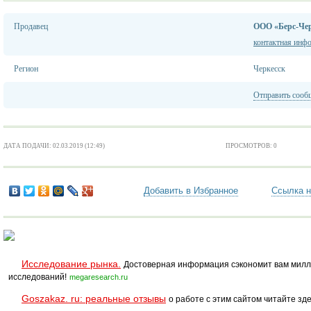
Продавец
ООО «Берс-Чер
контактная инф
Регион
Черкесск
Отправить сооб
ДАТА ПОДАЧИ: 02.03.2019 (12:49)
ПРОСМОТРОВ: 0
Добавить в Избранное
Ссылка н
Исследование рынка.
Достоверная информация сэкономит вам милл
исследований!
megaresearch.ru
Goszakaz. ru: реальные отзывы
о работе с этим сайтом читайте зде