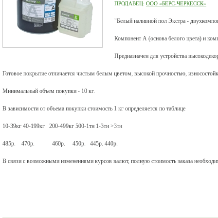
ПРОДАВЕЦ:
ООО «БЕРС-ЧЕРКЕССК»
"Белый наливной пол Экстра - двухкомпо
Компонент А (основа белого цвета) и ком
Предназначен для устройства высокодек
Готовое покрытие отличается чистым белым цветом, высокой прочностью, износостойк
Минимальный объем покупки - 10 кг.
В зависимости от объема покупки стоимость 1 кг определяется по таблице
10-39кг 40-199кг 200-499кг 500-1тн 1-3тн >3тн
485р. 470р. 460р. 450р. 445р. 440р.
В связи с возможными изменениями курсов валют, полную стоимость заказа необходим