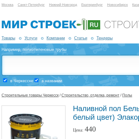
Москва
Санкт-Петербург
Нижний Новгород
Екатеринбург
Новосибирск
Каз
Товары
Услуги
Компании
Статьи
Тендеры
Например,
полиэтиленовые трубы
в Черкесске
в названии
Строительные товары Черкесск
/
Строительство, отделка, ремонт
/
Полы
Наливной пол Белы
белый цвет) Элако
440
Цена: