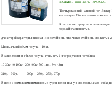
ПРОДАВЕЦ:
ООО «БЕРС-ЧЕРКЕССК»
"Полиуретановый наливной пол Элакор-
композицию. Оба компонента – жидкости.
В результате процесса полимеризации 
хорошей эластичностью,
для которой характерны высокая износостойкость, химическая стойкость, стойкость к 
Минимальный объем покупки - 10 кг.
В зависимости от объема покупки стоимость 1 кг определяется по таблице
10-39кг 40-199кг 200-499кг 500-1тн 1-3тн >3тн
310р. 300р. 290р. 280р. 275р. 270р.
В связи с возможными изменениями курсов валют, полную стоимость заказа необходим