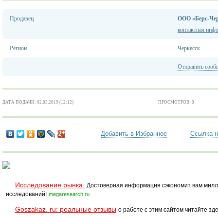
Продавец
ООО «Берс-Чер
контактная инф
Регион
Черкесск
Отправить сооб
ДАТА ПОДАЧИ: 02.03.2019 (12:12)
ПРОСМОТРОВ: 0
Добавить в Избранное
Ссылка н
Исследование рынка.
Достоверная информация сэкономит вам милл
исследований!
megaresearch.ru
Goszakaz. ru: реальные отзывы
о работе с этим сайтом читайте зде