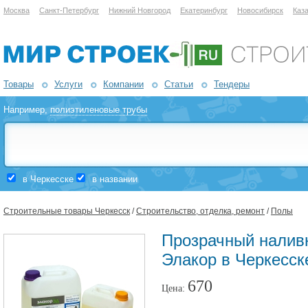
Москва
Санкт-Петербург
Нижний Новгород
Екатеринбург
Новосибирск
Каз
Товары
Услуги
Компании
Статьи
Тендеры
Например,
полиэтиленовые трубы
в Черкесске
в названии
Строительные товары Черкесск
/
Строительство, отделка, ремонт
/
Полы
Прозрачный наливн
Элакор в Черкесск
670
Цена: