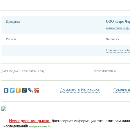
Продавец
ООО «Берс-Чер
контактная инф
Регион
Черкесск
Отправить сооб
ДАТА ПОДАЧИ: 02.03.2019 (12:50)
ПРОСМОТРОВ: 0
Добавить в Избранное
Ссылка н
Исследование рынка.
Достоверная информация сэкономит вам милл
исследований!
megaresearch.ru