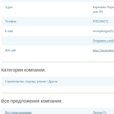
Адрес
Карачаево-Черке
дом 301
Телефон
8782284272
E-mail
stroiopttorgru@y
Отправить сооб
Веб сайт
https://stroiopttor
Категории компании:
Строительство, отделка, ремонт
/
Другое
Все предложения компании:
Все статьи компании
:
Другое
(1)