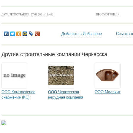
ДАТА РЕГИСТРАЦИИ: 27.06.2021 (11:49)
ПРОСМОТРОВ: 14
Добавить в Избранное
Ссылка н
Другие строительные компании Черкесска
ООО Комплексное
ООО Черкесская
ООО Малахит
снабжение (КС)
нерудная компания