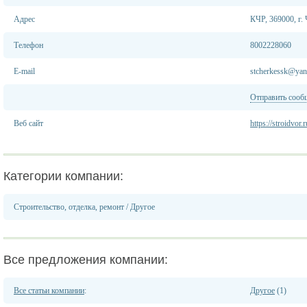
Адрес
КЧР, 369000, г. 
Телефон
8002228060
E-mail
stcherkessk@yan
Отправить сооб
Веб сайт
https://stroidvor.r
Категории компании:
Строительство, отделка, ремонт
/
Другое
Все предложения компании:
Все статьи компании
:
Другое
(1)