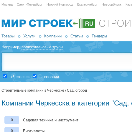
Москва
Санкт-Петербург
Нижний Новгород
Екатеринбург
Новосибирск
Каз
Товары
Услуги
Компании
Статьи
Тендеры
Например,
полиэтиленовые трубы
в Черкесске
в названии
Строительные компании в Черкесске
/ Сад, огород
Компании Черкесска в категории "Сад, 
0
Садовая техника и инструмент
0
Биотуалеты